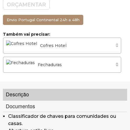
Nº de chaves: 108.
ORÇAMENTAR
Dimensões (Altura x Largura
x Profundidade): 300 x 240 x 80 mm
Envio Portugal Continental 24h a 48h
Garantia: 3 anos Uso Doméstico ou 1 ano Uso
Também vai precisar:
Profissional.
Cofres Hotel
Fechaduras
Descrição
Documentos
Classificador de chaves para comunidades ou
casas.