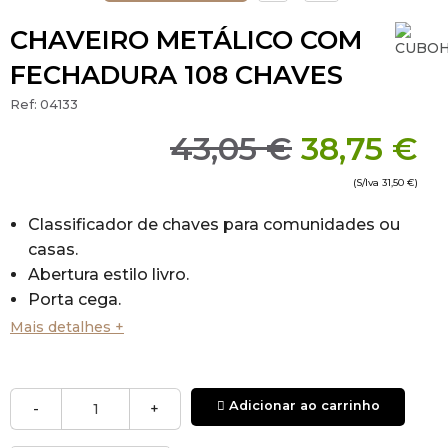
CHAVEIRO METÁLICO COM
FECHADURA 108 CHAVES
Ref:
04133
43,05 €
38,75 €
(S/Iva
31,50 €
)
Classificador de chaves para comunidades ou
casas.
Abertura estilo livro.
Porta cega.
Inclui folha de índice.
Mais detalhes +
Inclui porta-chaves / Etiquetas plásticas para
identificação das chaves.
Fechadura redonda.
Adicionar ao carrinho
-
+
Material: Aço.