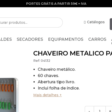
PORTES GRÁTIS A PARTIR 59€ + IVA
Catálogos
ALDES
SECADORES
EQUIPAMENTOS
CARROS
CHAVEIRO METÁLICO P
Ref:
04132
Chaveiro metálico.
60 chaves.
Abertura tipo livro.
Inclui folha de índice.
Inclui porta-chaves / Etiquetas plást
Mais detalhes +
identificação das chaves.
Fechadura redonda.
-
+