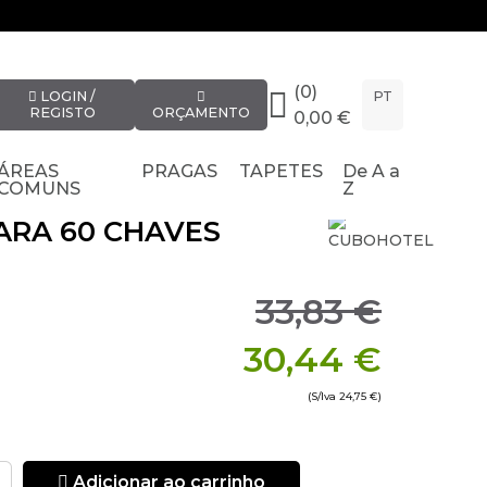
(0)
LOGIN /
PT
REGISTO
ORÇAMENTO
0,00 €
ÁREAS
PRAGAS
TAPETES
De A a
COMUNS
Z
ARA 60 CHAVES
33,83 €
30,44 €
(S/Iva
24,75 €
)
icas para
Adicionar ao carrinho