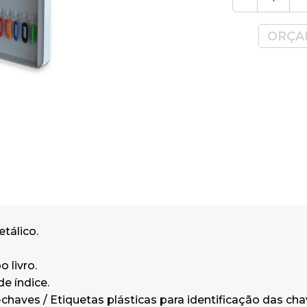
Dimensões: 370 x 280 x 60 mm (Altu
x Profundidade)
ORÇA
Garantia: 3 anos Uso Doméstico ou
Profissional.
tálico.
o livro.
de índice.
a-chaves / Etiquetas plásticas para identificação das cha