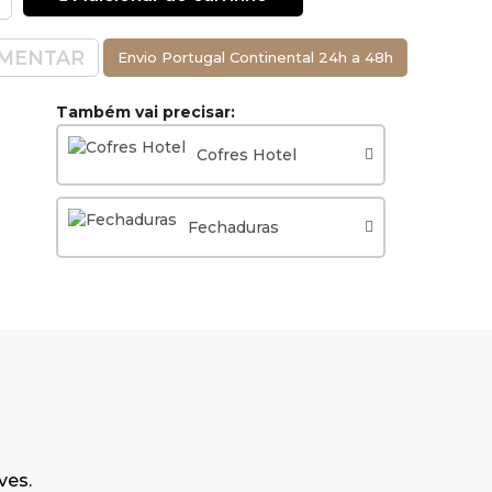
ra x Largura
MENTAR
Envio Portugal Continental 24h a 48h
 1 ano Uso
Também vai precisar:
Cofres Hotel
Fechaduras
ves.