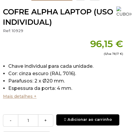
COFRE ALPHA LAPTOP (USO
INDIVIDUAL)
Ref:
10929
96,15 €
(S/Iva
78,17 €
)
Chave individual para cada unidade.
Cor: cinza escuro (RAL 7016).
Parafusos: 2 x Ø20 mm.
Espessura da porta: 4 mm.
Espessura do corpo: 1,5 mm.
Mais detalhes +
Furos de ancoragem: 2 paredes / 4 pavimento
- Ø6 mm.
Botão de abertura + teclado.
Adicionar ao carrinho
-
+
Código do usuário de 2 a 6 dígitos.