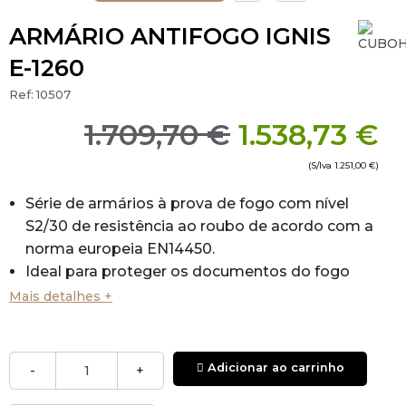
ARMÁRIO ANTIFOGO IGNIS
E-1260
Ref:
10507
1.709,70 €
1.538,73 €
(S/Iva
1.251,00 €
)
Série de armários à prova de fogo com nível
S2/30 de resistência ao roubo de acordo com a
norma europeia EN14450.
Ideal para proteger os documentos do fogo
(até 30 minutos, de acordo com o GOST
Mais detalhes +
R50862)
Disponível em vários modelos para atender às
necessidades de todos os tipos de empresas.
Adicionar ao carrinho
-
+
Bloqueio Eletrônico: