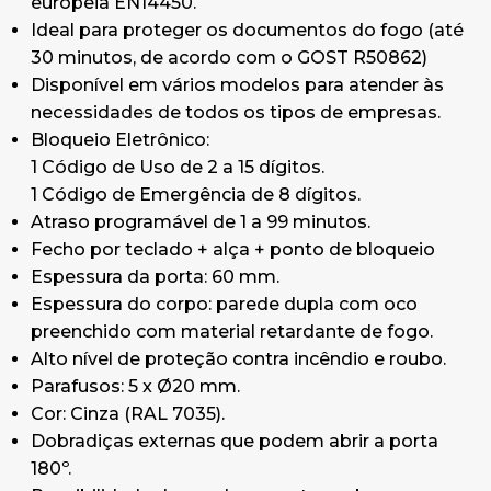
europeia EN14450.
Interior: 1082 x 506 x 420mm
Ideal para proteger os documentos do fogo (até
Uso Profissional.
30 minutos, de acordo com o GOST R50862)
Garantia: 3 anos Uso Doméstico ou 1 ano Uso
Disponível em vários modelos para atender às
Profissional.
necessidades de todos os tipos de empresas.
**Nota: O envio só inclui a entrega à porta do
Bloqueio Eletrônico:
cliente ao nível do solo (ao nível da rua).
1 Código de Uso de 2 a 15 dígitos.
1 Código de Emergência de 8 dígitos.
Atraso programável de 1 a 99 minutos.
Fecho por teclado + alça + ponto de bloqueio
Espessura da porta: 60 mm.
Espessura do corpo: parede dupla com oco
preenchido com material retardante de fogo.
Alto nível de proteção contra incêndio e roubo.
Parafusos: 5 x Ø20 mm.
Cor: Cinza (RAL 7035).
Dobradiças externas que podem abrir a porta
180º.