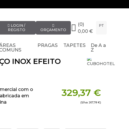
(0)
LOGIN /
PT
REGISTO
ORÇAMENTO
0,00 €
ÁREAS
PRAGAS
TAPETES
De A a
COMUNS
Z
ÇO INOX EFEITO
mercial com o
329,37 €
Fabricada em
ina
(S/Iva
267,78 €
)