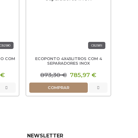
+2 op
CB2580
CB2581I
ÇO COM
ECOPONTO 4X45LITROS COM 4
ECOP
ECO
ECO
SEPARADORES INOX
ES
 €
873,30 €
785,97 €
2
4
COMPRAR
NEWSLETTER