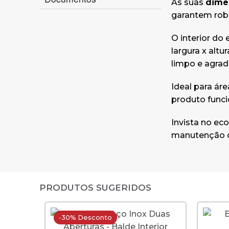
As suas
dimen
garantem robu
O interior d
largura x alt
limpo e agrad
Ideal para ár
produto funci
Invista no ec
manutenção d
PRODUTOS SUGERIDOS
-30% Desconto