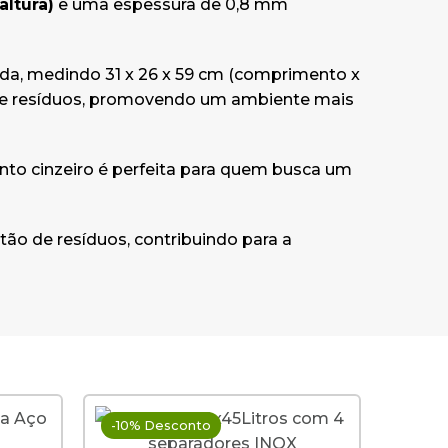
altura)
e uma espessura de 0,8 mm
da, medindo 31 x 26 x 59 cm (comprimento x
te de resíduos, promovendo um ambiente mais
onto cinzeiro é perfeita para quem busca um
tão de resíduos, contribuindo para a
-10% Desconto
Últim
Novi