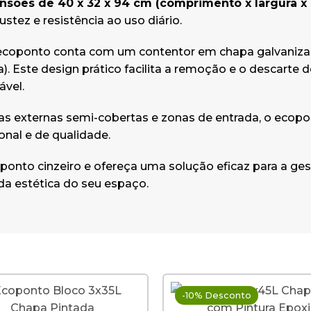
sões de 40 x 32 x 94 cm (comprimento x largura x 
stez e resistência ao uso diário.
o ecoponto conta com um contentor em chapa galvaniza
ura). Este design prático facilita a remoção e o descar
ável.
eas externas semi-cobertas e zonas de entrada, o ecop
onal e de qualidade.
oponto cinzeiro e ofereça uma solução eficaz para a ges
a estética do seu espaço.
-10% Desconto