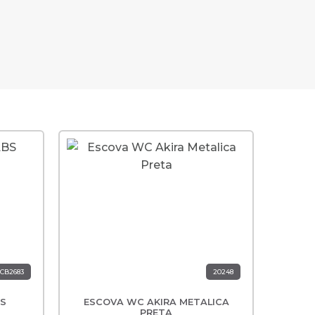
Novi
Nov
CB2683
20248
BS
ESCOVA WC AKIRA METALICA
ESC
ES
PRETA