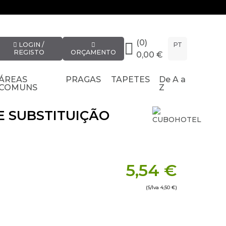
(0)
LOGIN /
PT
REGISTO
ORÇAMENTO
0,00 €
ÁREAS
PRAGAS
TAPETES
De A a
COMUNS
Z
E SUBSTITUIÇÃO
5,54 €
(S/Iva
4,50 €
)