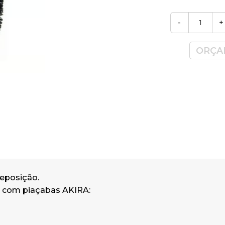
20429
-
+
ORÇA
eposição.
 com piaçabas AKIRA: