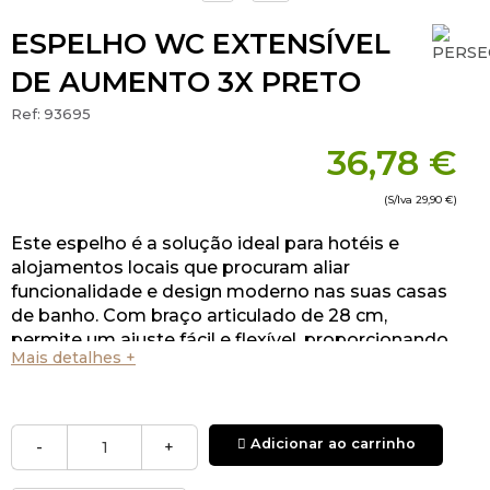
ESPELHO WC EXTENSÍVEL
DE AUMENTO 3X PRETO
Ref:
93695
36,78 €
(S/Iva
29,90 €
)
Este espelho é a solução ideal para hotéis e
alojamentos locais que procuram aliar
funcionalidade e design moderno nas suas casas
de banho. Com braço articulado de 28 cm,
permite um ajuste fácil e flexível, proporcionando
Mais detalhes +
o ângulo perfeito para cada utilizador.
Adicionar ao carrinho
-
+