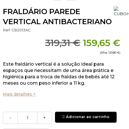
FRALDÁRIO PAREDE
VERTICAL ANTIBACTERIANO
Ref:
CB2013AC
319,31 €
159,65 €
(S/Iva
129,80 €
)
Este fraldário vertical é a solução ideal para
espaços que necessitam de uma área prática e
higiénica para a troca de fraldas de bebés até 12
meses ou com peso inferior a 11 kg.
Mais detalhes +
Adicionar ao carrinho
-
+