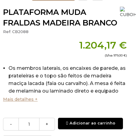
PLATAFORMA MUDA
FRALDAS MADEIRA BRANCO
Ref:
CB2088
1.204,17 €
(S/Iva
979,00 €
)
Os membros laterais, os encaixes de parede, as
prateleiras e o topo são feitos de madeira
maciça lacada (faia ou carvalho). A mesa é feita
de melamina ou laminado direto e equipado
com um colchão de poliéter com um
Mais detalhes +
revestimento de poliuretano. As dobradiças e a
fechadura são feitas de aço inoxidável.
Dimensões Fechada: 66 x 78 x 20cm (Largura x
Adicionar ao carrinho
-
+
Altura x Profundidade)