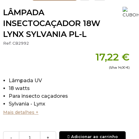
LÂMPADA
INSECTOCAÇADOR 18W
LYNX SYLVANIA PL-L
Ref:
CB2992
17,22 €
(S/Iva
14,00 €
)
Lâmpada UV
18 watts
Para insecto caçadores
Sylvania - Lynx
Mais detalhes +
Adicionar ao carrinho
-
+