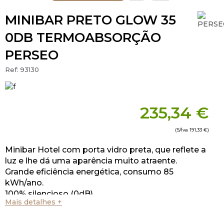
MINIBAR PRETO GLOW 35
0DB TERMOABSORÇÃO
PERSEO
Ref:
93130
235,34 €
(S/Iva
191,33 €
)
Minibar Hotel com porta vidro preta, que reflete a
luz e lhe dá uma aparência muito atraente.
Grande eficiência energética, consumo 85
kWh/ano.
100% silencioso (0dB)
Mais detalhes +
Tecnologia termoelétrica / termoabsorção.