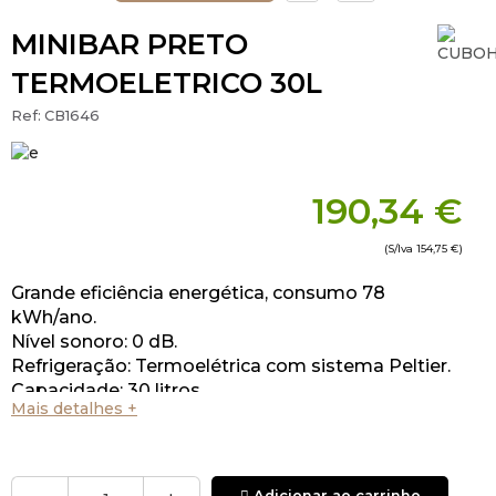
MINIBAR PRETO
TERMOELETRICO 30L
Ref:
CB1646
190,34 €
(S/Iva
154,75 €
)
Grande eficiência energética, consumo 78
kWh/ano.
Nível sonoro: 0 dB.
Refrigeração: Termoelétrica com sistema Peltier.
Capacidade: 30 litros.
Mais detalhes +
Adicionar ao carrinho