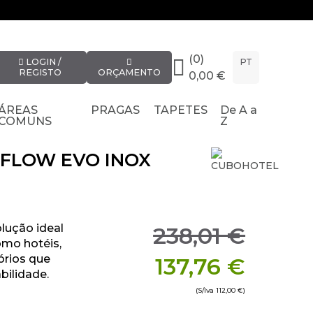
(0)
LOGIN /
PT
REGISTO
ORÇAMENTO
0,00 €
ÁREAS
PRAGAS
TAPETES
De A a
COMUNS
Z
GFLOW EVO INOX
lução ideal
238,01 €
omo hotéis,
órios que
137,76 €
abilidade.
(S/Iva
112,00 €
)