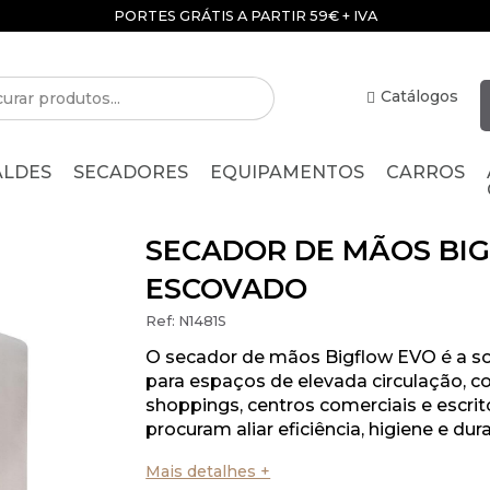
PORTES GRÁTIS A PARTIR 59€ + IVA
Catálogos
ALDES
SECADORES
EQUIPAMENTOS
CARROS
SECADOR DE MÃOS BI
ESCOVADO
Ref:
N1481S
O secador de mãos Bigflow EVO é a so
para espaços de elevada circulação, c
shoppings, centros comerciais e escrit
procuram aliar eficiência, higiene e dur
Mais detalhes +