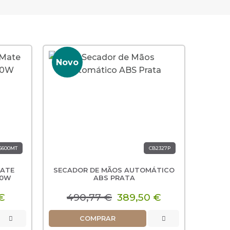
-25%
Novo
Nov
6600MT
CB2327P
MATE
SECADOR DE MÃOS AUTOMÁTICO
SECAD
SECAD
SECAD
SECA
00W
ABS PRATA
BRA
€
490,77 €
389,50 €
4
COMPRAR