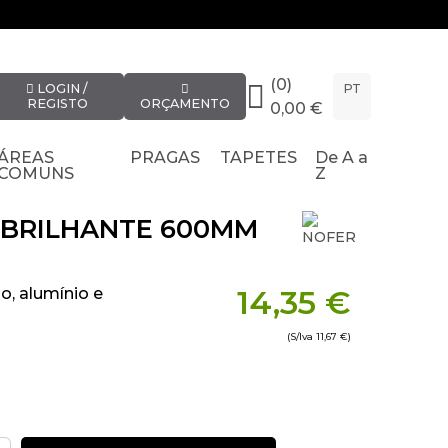
(0)
LOGIN /
PT
REGISTO
ORÇAMENTO
0,00 €
ÁREAS
PRAGAS
TAPETES
De A a
COMUNS
Z
 BRILHANTE 600MM
14,35 €
o, alumínio e
(S/Iva
11,67 €
)