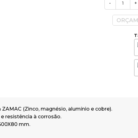
-
+
ORÇAM
T
m ZAMAC (Zinco, magnésio, alumínio e cobre).
 e resistência à corrosão.
X600X80 mm.