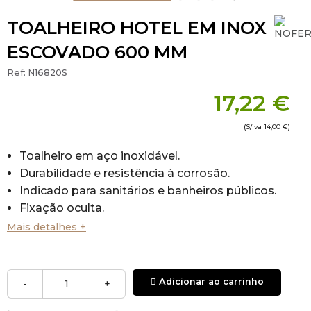
TOALHEIRO HOTEL EM INOX
ESCOVADO 600 MM
Ref:
N16820S
17,22 €
(S/Iva
14,00 €
)
Toalheiro em aço inoxidável.
Durabilidade e resistência à corrosão.
Indicado para sanitários e banheiros públicos.
Fixação oculta.
Medidas: 22X600X70 mm.
Mais detalhes +
Adicionar ao carrinho
-
+