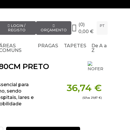
(0)
LOGIN /
PT
REGISTO
ORÇAMENTO
0,00 €
ÁREAS
PRAGAS
TAPETES
De A a
COMUNS
Z
 80CM PRETO
sencial para
36,74 €
ho, sendo
pitais, lares e
(S/Iva
29,87 €
)
obilidade