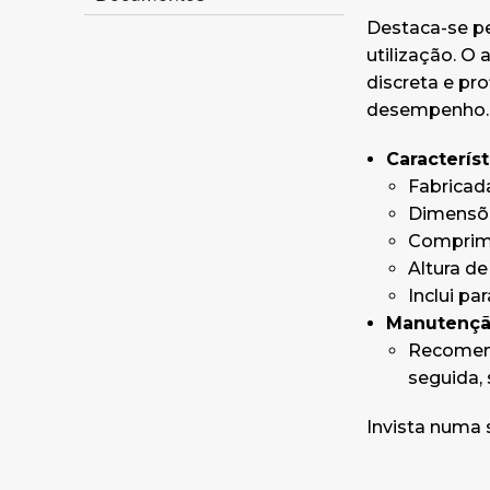
Destaca-se pe
utilização. 
discreta e pr
desempenho.
Característ
Fabricad
Dimensõe
Comprime
Altura de
Inclui pa
Manutençã
Recomend
seguida, 
Invista numa 