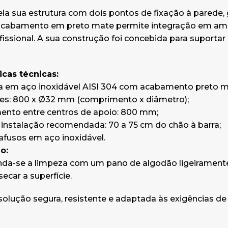
la sua estrutura com dois pontos de fixação à parede, g
O acabamento em preto mate permite integração em a
ofissional. A sua construção foi concebida para suportar
icas técnicas:
a em aço inoxidável AISI 304 com acabamento preto ma
s: 800 x Ø32 mm (comprimento x diâmetro);
nto entre centros de apoio: 800 mm;
 instalação recomendada: 70 a 75 cm do chão à barra;
rafusos em aço inoxidável.
o:
a-se a limpeza com um pano de algodão ligeiramen
secar a superfície.
solução segura, resistente e adaptada às exigências de 