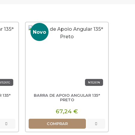
-15% 
Novo
Nov
N15261G
N15261N
 135°
BARRA DE APOIO ANGULAR 135°
BARRA
BARR
BARR
BAR
PRETO
INOX
67,24 €
1
COMPRAR