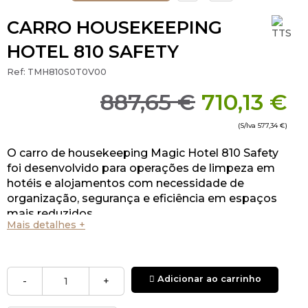
CARRO HOUSEKEEPING
HOTEL 810 SAFETY
Ref:
TMH810S0T0V00
887,65 €
710,13 €
(S/Iva
577,34 €
)
O carro de housekeeping Magic Hotel 810 Safety
foi desenvolvido para operações de limpeza em
hotéis e alojamentos com necessidade de
organização, segurança e eficiência em espaços
mais reduzidos.
Mais detalhes +
Adicionar ao carrinho
-
+