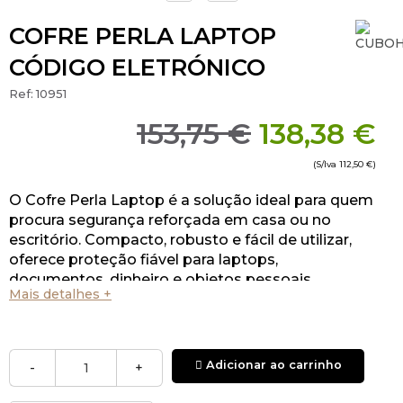
COFRE PERLA LAPTOP
CÓDIGO ELETRÓNICO
Ref:
10951
153,75 €
138,38 €
(S/Iva
112,50 €
)
O Cofre Perla Laptop é a solução ideal para quem
procura segurança reforçada em casa ou no
escritório. Compacto, robusto e fácil de utilizar,
oferece proteção fiável para laptops,
documentos, dinheiro e objetos pessoais.
Mais detalhes +
Adicionar ao carrinho
-
+