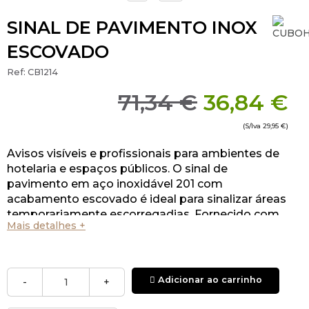
SINAL DE PAVIMENTO INOX
ESCOVADO
Ref:
CB1214
71,34 €
36,84 €
(S/Iva
29,95 €
)
Avisos visíveis e profissionais para ambientes de
hotelaria e espaços públicos. O sinal de
pavimento em aço inoxidável 201 com
acabamento escovado é ideal para sinalizar áreas
temporariamente escorregadias. Fornecido com
Mais detalhes +
o vinil em português e inglês com a indicação
“Pavimento Molhado”.
Adicionar ao carrinho
-
+