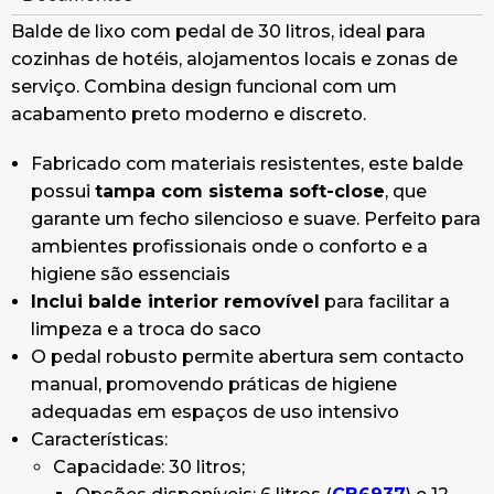
soft-close, e eleve a funcionalidade e estilo das
cozinhas do seu hotel e alojamento.
Balde de lixo com pedal de 30 litros, ideal para
cozinhas de hotéis, alojamentos locais e zonas de
serviço. Combina design funcional com um
acabamento preto moderno e discreto.
Fabricado com materiais resistentes, este balde
possui
tampa com sistema soft-close
, que
garante um fecho silencioso e suave. Perfeito para
ambientes profissionais onde o conforto e a
higiene são essenciais
Inclui balde interior removível
para facilitar a
limpeza e a troca do saco
O pedal robusto permite abertura sem contacto
manual, promovendo práticas de higiene
adequadas em espaços de uso intensivo
Características:
Capacidade: 30 litros;