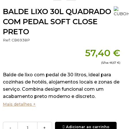
BALDE LIXO 30L QUADRADO
COM PEDAL SOFT CLOSE
PRETO
Ref:
CB6938P
57,40 €
(S/Iva
46,67 €
)
Balde de lixo com pedal de 30 litros, ideal para
cozinhas de hotéis, alojamentos locais e zonas de
serviço. Combina design funcional com um
acabamento preto moderno e discreto.
Mais detalhes +
Fabricado com materiais resistentes, este
balde possui
tampa com sistema soft-close
,
que garante um fecho silencioso e suave.
Adicionar ao carrinho
-
+