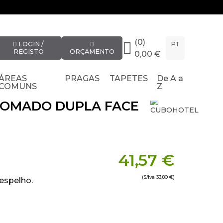
(0)
LOGIN /
PT
REGISTO
ORÇAMENTO
0,00 €
ÁREAS
PRAGAS
TAPETES
De A a
COMUNS
Z
ROMADO DUPLA FACE
41,57 €
(S/Iva
33,80 €
)
espelho.