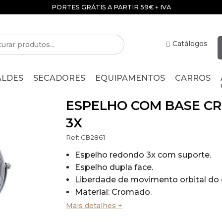
PORTES GRÁTIS A PARTIR 59€ + IVA
Catálogos
ALDES
SECADORES
EQUIPAMENTOS
CARROS
ESPELHO COM BASE C
3X
Ref:
CB2861
Espelho redondo 3x com suporte.
Espelho dupla face.
Liberdade de movimento orbital do 
Material: Cromado.
Acabamento: brilhante.
Mais detalhes +
Peso: 1,15 kg.