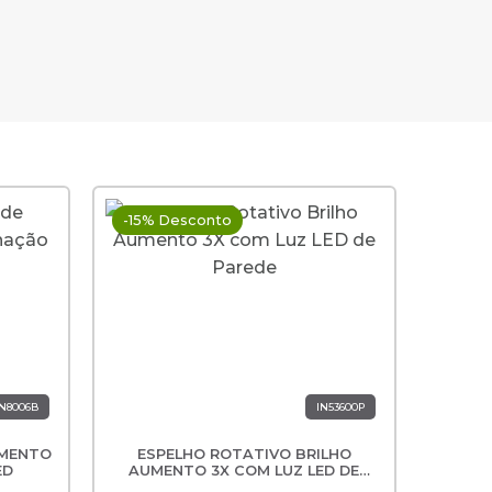
-15% Desconto
Ultim
-15% 
Nov
N8006B
IN53600P
UMENTO
ESPELHO ROTATIVO BRILHO
ESP
ESP
ES
ED
AUMENTO 3X COM LUZ LED DE
EXTE
AUM
PAREDE