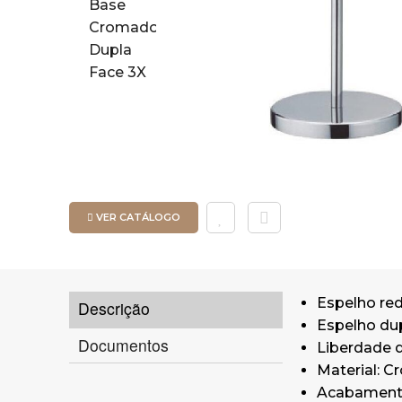
VER CATÁLOGO
Espelho re
Descrição
Espelho dup
Documentos
Liberdade d
Material: C
Acabamento: