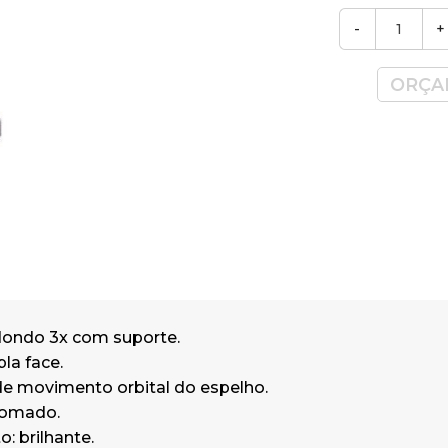
Dimensões: 380 x 230 x 230 mm (Altu
-
+
Profundidade)
ORÇA
dondo 3x com suporte.
la face.
e movimento orbital do espelho.
romado.
 brilhante.