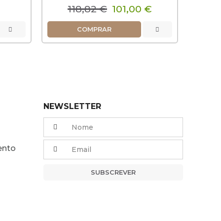
118,82 €
101,00 €
1
COMPRAR
NEWSLETTER
ento
SUBSCREVER