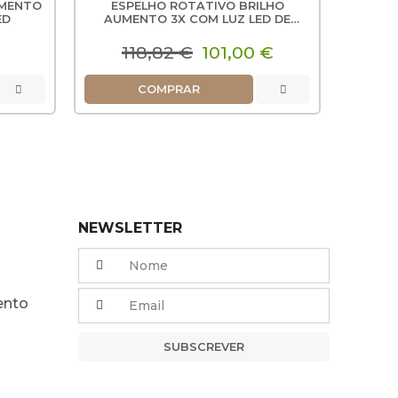
UMENTO
ESPELHO ROTATIVO BRILHO
ESP
ESP
ES
ED
AUMENTO 3X COM LUZ LED DE
EXTE
AUM
PAREDE
118,82 €
101,00 €
1
COMPRAR
NEWSLETTER
ento
SUBSCREVER