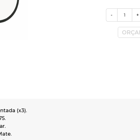
-
+
ORÇA
tada (x3).
75.
ar.
Mate.