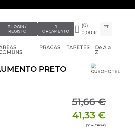
(0)
LOGIN /
PT
REGISTO
ORÇAMENTO
0,00 €
ÁREAS
PRAGAS
TAPETES
De A a
COMUNS
Z
AUMENTO PRETO
51,66 €
41,33 €
(S/Iva
33,60 €
)