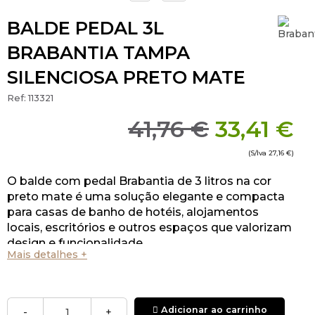
BALDE PEDAL 3L
BRABANTIA TAMPA
SILENCIOSA PRETO MATE
Ref:
113321
41,76 €
33,41 €
(S/Iva
27,16 €
)
O balde com pedal Brabantia de 3 litros na cor
preto mate é uma solução elegante e compacta
para casas de banho de hotéis, alojamentos
locais, escritórios e outros espaços que valorizam
design e funcionalidade.
Mais detalhes +
Adicionar ao carrinho
-
+